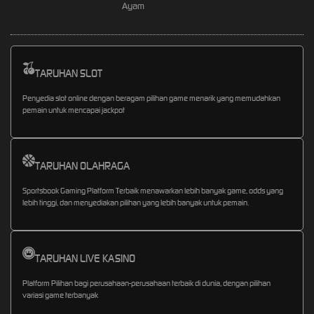
Ayam
TARUHAN SLOT
Penyedia slot online dengan beragam pilihan game menarik yang memudahkan
pemain untuk mencapai jackpot
TARUHAN OLAHRAGA
Sportsbook Gaming Platform Terbaik menawarkan lebih banyak game, odds yang
lebih tinggi, dan menyediakan pilihan yang lebih banyak untuk pemain.
TARUHAN LIVE KASINO
Platform Pilihan bagi perusahaan-perusahaan terbaik di dunia, dengan pilihan
variasi game terbanyak