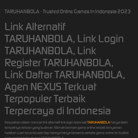
TARUHANBOLA - Trusted Online Games In Indonesia 2023
Link Alternatif
TARUHANBOLA, Link Login
TARUHANBOLA, Link
Register TARUHANBOLA,
Link Daftar TARUHANBOLA,
Agen NEXUS Terkuat
Terpopuler Terbaik
Terpercaya di Indonesia
Kesusahan dalam mencari link alternatif link login resmi asli
TARUHANBOLA
hanya disini
tempatnya netizen yang budiman. Nikmati bermain game online terbaik ternyaman
hasilkan cuan terus-terusan tiap harinya hanya bersama website game online ter trusted