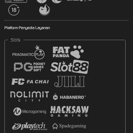
Platform Penyedia Layanan
Slots