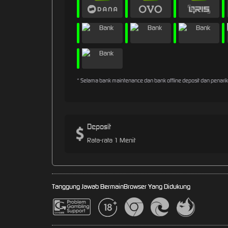
* Selama bank maintenance dan bank offline deposit dan penarik
Deposit
Rata-rata 1 Menit
Tanggung Jawab Bermain
Browser Yang Didukung