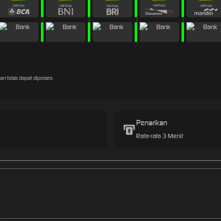
an tidak dapat diproses
Penarikan
Rata-rata 3 Menit