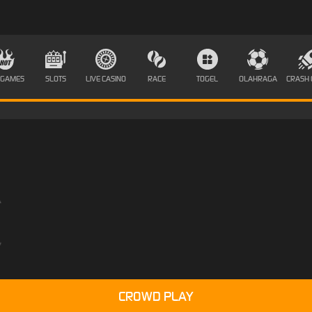
 GAMES
SLOTS
LIVE CASINO
RACE
TOGEL
OLAHRAGA
CRASH
CROWD PLAY