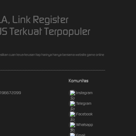
, Link Register
 Terkuat Terpopuler
silkan cuan terus-terusan tiap harinya hanya bersama website game online
Komunitas
196672099
Instagram
Telegram
Facebook
Whatsapp
Email