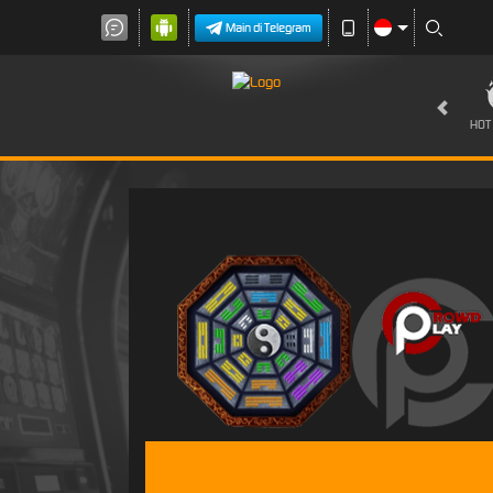
Main di Telegram
HOT