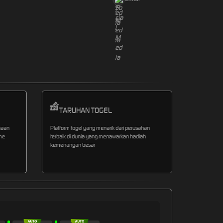
TARUHAN TOGEL
haan
Platform togel yang menarik dari perusahan
ame
terbaik di dunia yang menawarkan hadiah
kemenangan besar