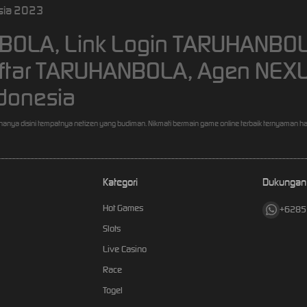
esia 2023
NBOLA, Link Login TARUHANBOLA
tar TARUHANBOLA, Agen NEXUS
ndonesia
hanya disini tempatnya netizen yang budiman. Nikmati bermain game online terbaik ternyaman ha
Kategori
Dukungan
Hot Games
+6285
Slots
Live Casino
Race
Togel