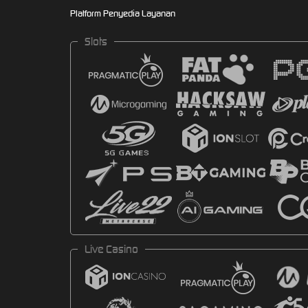
Platform Penyedia Layanan
Slots
Live Casino