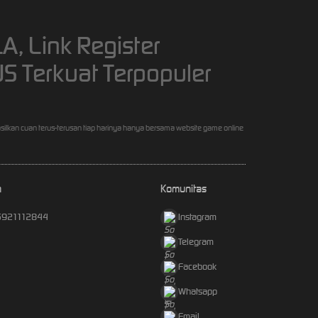
, Link Register
 Terkuat Terpopuler
silkan cuan terus-terusan tiap harinya hanya bersama website game online
n
Komunitas
5921112844
Instagram
Telegram
Facebook
Whatsapp
Email