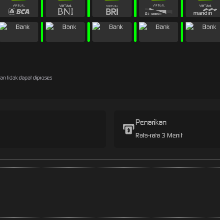
an tidak dapat diproses
Penarikan
Rata-rata 3 Menit