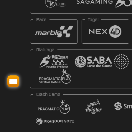
Race
Togel
Olahraga
Crash Game