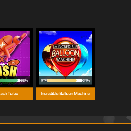
92%
RTP
84%
Cash Turbo
Incredible Balloon Machine