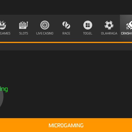
 GAMES
SLOTS
LIVE CASINO
RACE
TOGEL
OLAHRAGA
CRASH
MICROGAMING