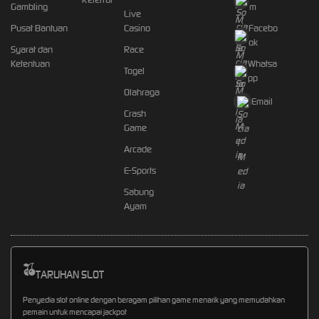
Gambling
m
Live
Pusat Bantuan
Casino
Facebo
ok
Syarat dan
Race
Ketentuan
Whatsa
Togel
pp
Olahraga
Email
Crash
Game
Arcade
E-Sports
Sabung
Ayam
TARUHAN SLOT
Penyedia slot online dengan beragam pilihan game menarik yang memudahkan
pemain untuk mencapai jackpot