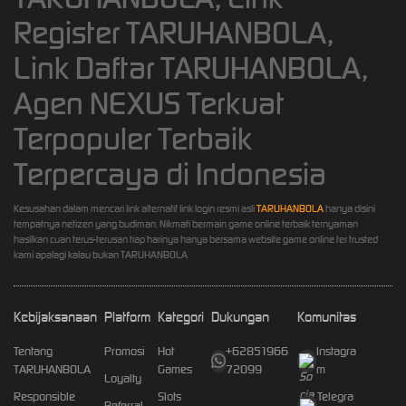
Register TARUHANBOLA,
Link Daftar TARUHANBOLA,
Agen NEXUS Terkuat
Terpopuler Terbaik
Terpercaya di Indonesia
Kesusahan dalam mencari link alternatif link login resmi asli
TARUHANBOLA
hanya disini
tempatnya netizen yang budiman. Nikmati bermain game online terbaik ternyaman
hasilkan cuan terus-terusan tiap harinya hanya bersama website game online ter trusted
kami apalagi kalau bukan TARUHANBOLA
Kebijaksanaan
Platform
Kategori
Dukungan
Komunitas
Tentang
Promosi
Hot
+62851966
Instagra
TARUHANBOLA
Games
72099
m
Loyalty
Responsible
Slots
Telegra
Referral