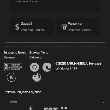
tidak dapat diproses
Deposit
Penarikan
Rata-rata 1 Menit
Rata-rata 3 Menit
Tanggung Jawab
Browser Yang
Bermain
Didukung
©2026 TARUHANBOLA. Hak cipta
dilindungi | 18+
Platform Penyedia Layanan
Slots