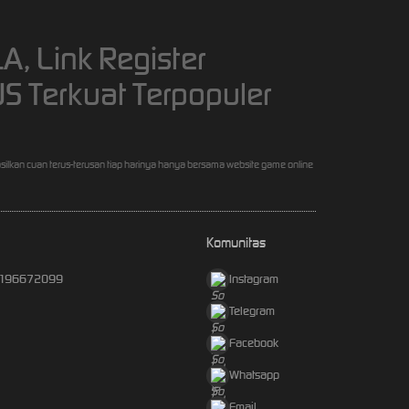
, Link Register
 Terkuat Terpopuler
silkan cuan terus-terusan tiap harinya hanya bersama website game online
Komunitas
196672099
Instagram
Telegram
Facebook
Whatsapp
Email