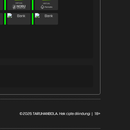
©2026 TARUHANBOLA. Hak cipta dilindungi | 18+