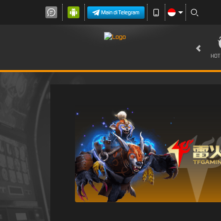
Main di Telegram
HOT