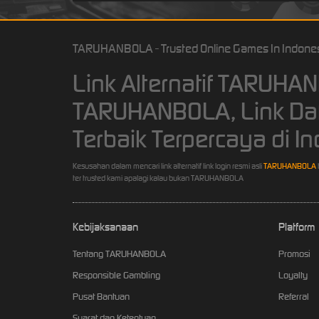
TARUHANBOLA - Trusted Online Games In Indon
Link Alternatif TARUHA
TARUHANBOLA, Link Daf
Terbaik Terpercaya di I
Kesusahan dalam mencari link alternatif link login resmi asli
TARUHANBOLA
ter trusted kami apalagi kalau bukan TARUHANBOLA
Kebijaksanaan
Platform
Tentang TARUHANBOLA
Promosi
Responsible Gambling
Loyalty
Pusat Bantuan
Referral
Syarat dan Ketentuan