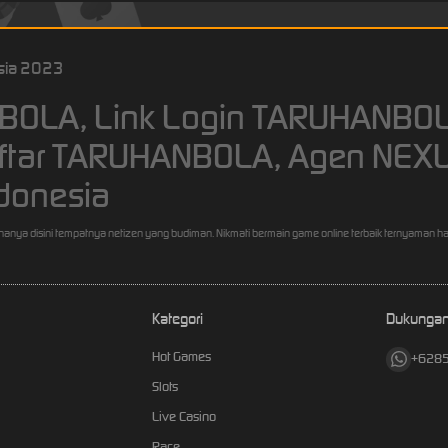
esia 2023
NBOLA, Link Login TARUHANBOLA
tar TARUHANBOLA, Agen NEXUS
ndonesia
hanya disini tempatnya netizen yang budiman. Nikmati bermain game online terbaik ternyaman ha
Kategori
Dukunga
Hot Games
+628
Slots
Live Casino
Race