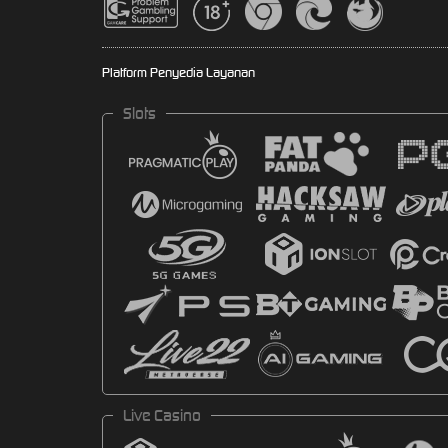
Platform Penyedia Layanan
Slots
Live Casino