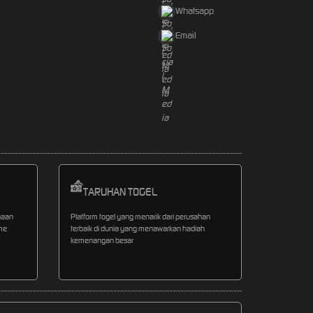
Whatsapp
Email
TARUHAN TOGEL
haan
Platform togel yang menarik dari perusahan
ame
terbaik di dunia yang menawarkan hadiah
kemenangan besar