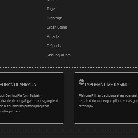
Togel
Olahraga
Crash Game
Arcade
E-Sports
Sabung Ayam
RUHAN OLAHRAGA
TARUHAN LIVE KASINO
ook Gaming Platform Terbaik
Platform Pilihan bagi perusahaan-perusa
kan lebih banyak game, odds yang lebih
terbaik di dunia, dengan pilihan variasi g
 dan menyediakan pilihan yang lebih
terbanyak
untuk pemain.