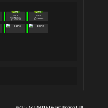
©2026 TARUHANBOLA. Hak cipta dilindungi | 18+