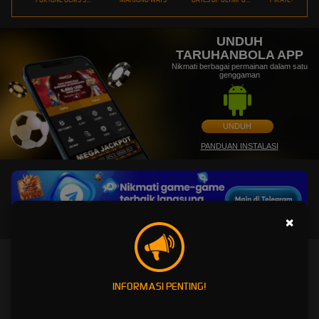
UNDUH
TARUHANBOLA APP
Nikmati berbagai permainan dalam satu
genggaman
UNDUH
PANDUAN INSTALASI
×
TARUHANBOLA - Trusted Online Games In Indonesia 2023
INFORMASI PENTING!
Link Alternatif