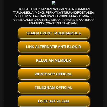
TARUHANBOLA, Link Login
HATI HATI LINK PENIPUAN YANG MENGATASNAMAKAN
TARUHANBOLA. MOHON PERHATIKAN TUJUAN DEPOSIT ANDA
TARUHANBOLA, Link
SEBELUM MELAKUKAN TRANSFER KONFIRMASI KEMBALI,
APABILA ANDA SALAH MELAKUKAN TRANSFER MAKA BUKAN
Register TARUHANBOLA,
TANGGUNG JAWAB DARI PIHAK KAMI!
Link Daftar TARUHANBOLA,
SEMUA EVENT TARUHANBOLA
Agen NEXUS Terkuat
LINK ALTERNATIF ANTI BLOKIR
Terpopuler Terbaik
Terpercaya di Indonesia
KELUHAN MEMBER
Kesusahan dalam mencari link alternatif link login resmi asli
TARUHANBOLA
hanya disini
WHATSAPP OFFICIAL
tempatnya netizen yang budiman. Nikmati bermain game online terbaik ternyaman
hasilkan cuan terus-terusan tiap harinya hanya bersama website game online ter trusted
kami apalagi kalau bukan TARUHANBOLA
TELEGRAM OFFICIAL
LIVECHAT 24 JAM