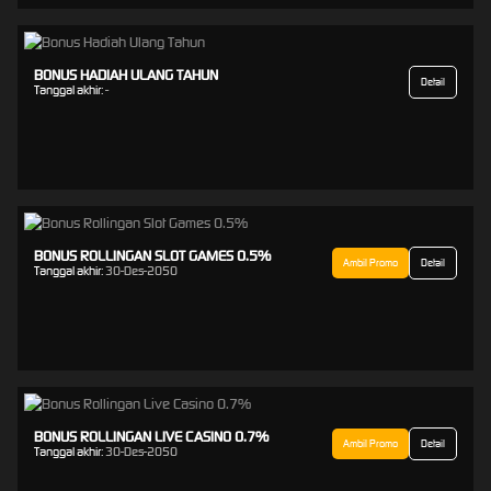
BONUS HADIAH ULANG TAHUN
Detail
Tanggal akhir:
-
BONUS ROLLINGAN SLOT GAMES 0.5%
Ambil Promo
Detail
Tanggal akhir:
30-Des-2050
BONUS ROLLINGAN LIVE CASINO 0.7%
Ambil Promo
Detail
Tanggal akhir:
30-Des-2050