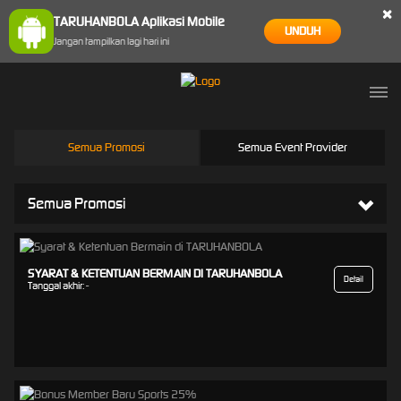
×
TARUHANBOLA Aplikasi Mobile
UNDUH
Jangan tampilkan lagi hari ini
Semua Promosi
Semua Event Provider
Semua Promosi
SYARAT & KETENTUAN BERMAIN DI TARUHANBOLA
Detail
Tanggal akhir:
-