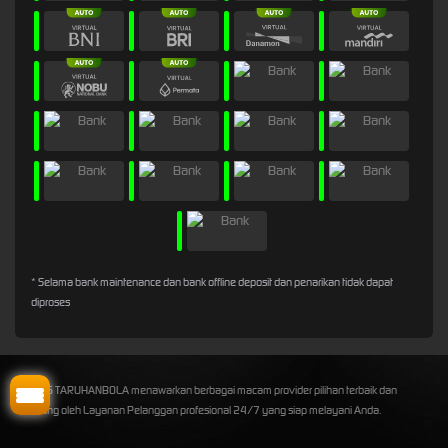
* Selama bank maintenance dan bank offline deposit dan penarikan tidak dapat
diproses
©2026 TARUHANBOLA menawarkan berbagai macam provider pilihan terbaik dan
didukung oleh Layanan Pelanggan profesional 24/7 yang siap melayani Anda.