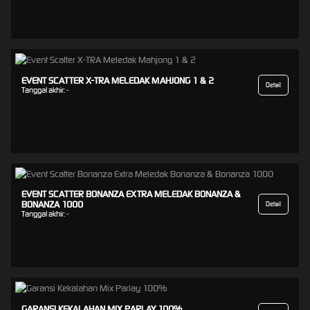
EVENT SCATTER X-TRA MELEDAK MAHJONG 1 & 2
Detail
Tanggal akhir:
-
EVENT SCATTER BONANZA EXTRA MELEDAK BONANZA &
BONANZA 1000
Detail
Tanggal akhir:
-
GARANSI KEKALAHAN MIX PARLAY 100%