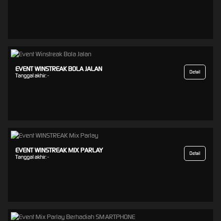
EVENT WINSTREAK BOLA JALAN
Detail
Tanggal akhir:
-
EVENT WINSTREAK MIX PARLAY
Detail
Tanggal akhir:
-