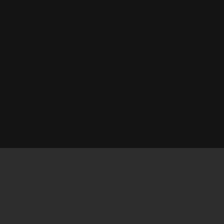
, Link Register
 Terkuat Terpopuler