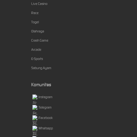
Live Casino
Race
Togel
Olahraga
Crash Game
Arcade
E-Sports
Sabung Ayam
Komunitas
Instagram
Telegram
Facebook
Whatsapp