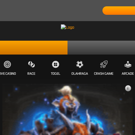
LIVE CASINO
RACE
TOGEL
OLAHRAGA
CRASH GAME
ARCADE
i