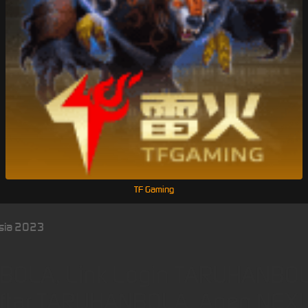
TF Gaming
esia 2023
NBOLA, Link Login TARUHANBOLA
tar TARUHANBOLA, Agen NEXUS