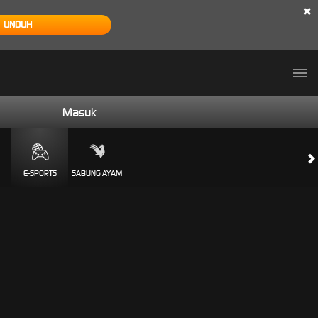
×
UNDUH
Masuk
E-SPORTS
SABUNG AYAM